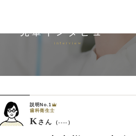
先輩インタビュー
interview
説明No.1
歯科衛生士
K
さん
（----）