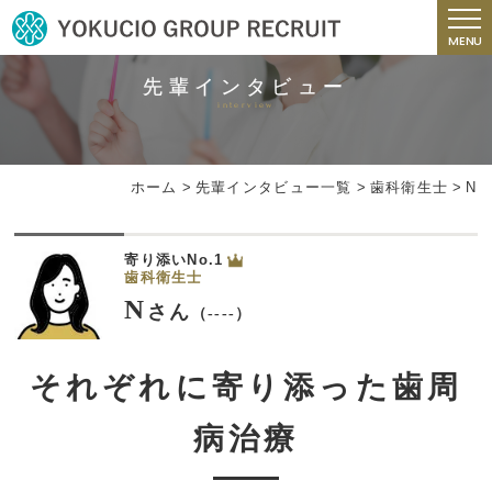
MENU
先輩インタビュー
interview
ホーム
>
先輩インタビュー一覧
>
歯科衛生士
>
N
寄り添いNo.1
歯科衛生士
N
さん
（----）
それぞれに寄り添った歯周
病治療