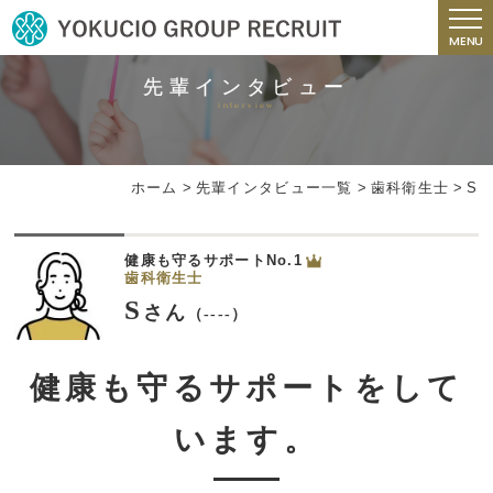
MENU
先輩インタビュー
interview
ホーム
>
先輩インタビュー一覧
>
歯科衛生士
>
S
健康も守るサポートNo.1
歯科衛生士
S
さん
（----）
健康も守るサポートをして
います。