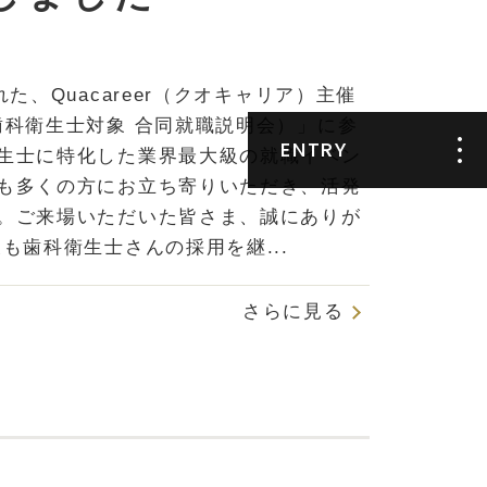
た、Quacareer（クオキャリア）主催
歯科衛生士対象 合同就職説明会）」に参
ENTRY
生士に特化した業界最大級の就職イベン
も多くの方にお立ち寄りいただき、活発
エントリーフォ
。ご来場いただいた皆さま、誠にありが
ーム
も歯科衛生士さんの採用を継...
GUPPY新卒
さらに見る