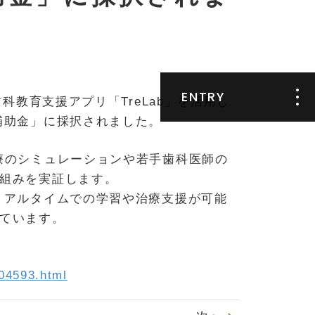
ENTRY
科教育支援アプリ「TreLab」を活用し
補助金」に採択されました。
エントリーフォ
ーム
療のシミュレーションや若手歯科医師の
組みを実証します。
GUPPY新卒
リアルタイムでの学習や治療支援が可能
ています。
104593.html