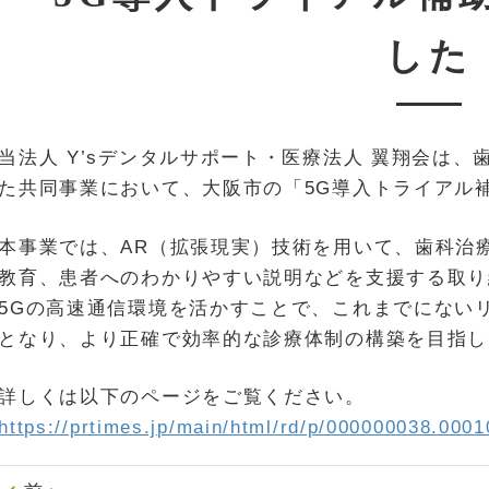
した
当法人 Y’sデンタルサポート・医療法人 翼翔会は、歯
た共同事業において、大阪市の「5G導入トライアル
本事業では、AR（拡張現実）技術を用いて、歯科治
教育、患者へのわかりやすい説明などを支援する取り
5Gの高速通信環境を活かすことで、これまでにない
となり、より正確で効率的な診療体制の構築を目指し
詳しくは以下のページをご覧ください。
https://prtimes.jp/main/html/rd/p/000000038.000